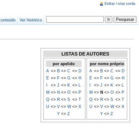
Entrar / criar conta
conteúdo
Ver histórico
LISTAS DE AUTORES
por apelido
por nome próprio
A
<>
B
<>
C
<>
D
A
<>
B
<>
C
<>
D
E
<>
F
<>
G
<>
H
E
<>
F
<>
G
<>
H
I
<>
J
<>
K
<>
L
I
<>
J
<>
K
<>
L
M
<>
N
<>
O
<>
P
M
<>
N
<>
O
<>
P
Q
<>
R
<>
S
<>
T
Q
<>
R
<>
S
<>
T
U
<>
V
<>
W
<>
X
U
<>
V
<>
W
<>
X
Y
<>
Z
Y
<>
Z