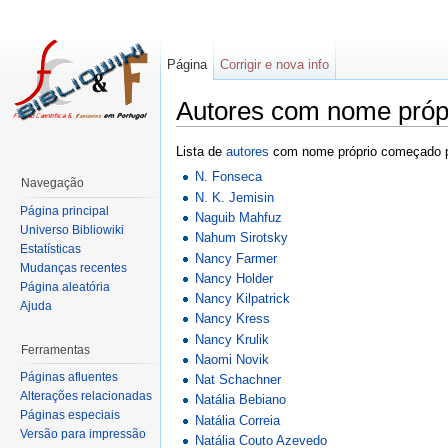
Página
Corrigir e nova info
Autores com nome próp
Lista de
autores
com nome próprio começado 
N. Fonseca
Navegação
N. K. Jemisin
Página principal
Naguib Mahfuz
Universo Bibliowiki
Nahum Sirotsky
Estatísticas
Nancy Farmer
Mudanças recentes
Nancy Holder
Página aleatória
Nancy Kilpatrick
Ajuda
Nancy Kress
Nancy Krulik
Ferramentas
Naomi Novik
Páginas afluentes
Nat Schachner
Alterações relacionadas
Natália Bebiano
Páginas especiais
Natália Correia
Versão para impressão
Natália Couto Azevedo