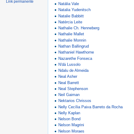
Link permanente
Natália Vale
Natalia Yudenitsch
Natalie Babbitt
Natércia Leite
Nathalie Ch. Henneberg
Nathalie Mallet
Nathalie Monnin
Nathan Ballingrud
Nathaniel Hawthorne
Nazarethe Fonseca
N'dá Lussolo
Ndalu de Almeida
Neal Asher
Neal Barrett
Neal Stephenson
Neil Gaiman
Nektarios Chrissos
Nelly Cecília Paiva Barreto da Rocha
Nelly Kaplan
Nelson Bond
Nelson Magrini
Nelson Moraes