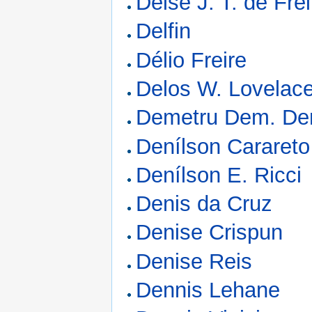
Deise J. T. de Fre
Delfin
Délio Freire
Delos W. Lovelac
Demetru Dem. De
Denílson Carareto
Denílson E. Ricci
Denis da Cruz
Denise Crispun
Denise Reis
Dennis Lehane