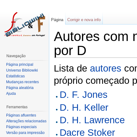
Página
Corrigir e nova info
Autores com 
por D
Navegação
Página principal
Lista de
autores
co
Universo Bibliowiki
Estatísticas
próprio começado p
Mudanças recentes
Página aleatória
D. F. Jones
Ajuda
D. H. Keller
Ferramentas
Páginas afluentes
D. H. Lawrence
Alterações relacionadas
Páginas especiais
Dacre Stoker
Versão para impressão