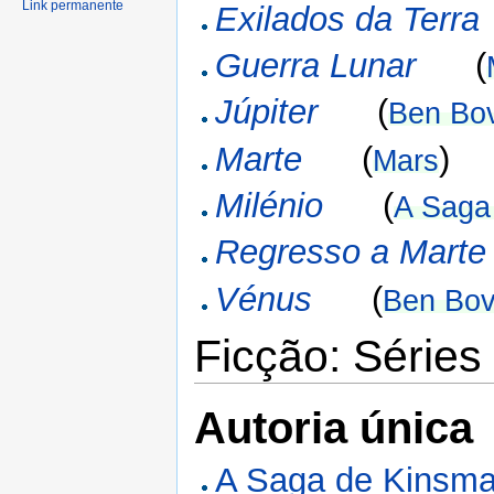
Link permanente
Exilados da Terra
Guerra Lunar
(
Júpiter
(
Ben Bov
Marte
(
)
Mars
Milénio
(
A Saga
Regresso a Marte
Vénus
(
Ben Bov
Ficção: Séries
Autoria única
A Saga de Kinsm