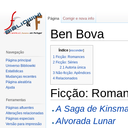
Página
Corrigir e nova info
Ben Bova
Índice
[
esconder
]
Navegação
1
Ficção: Romances
Página principal
2
Ficção: Séries
Universo Bibliowiki
2.1
Autoria única
Estatísticas
3
Não-ficção: Apêndices
Mudanças recentes
4
Relacionados
Página aleatória
Ajuda
Ficção: Roma
Ferramentas
A Saga de Kinsm
Páginas afluentes
Alterações relacionadas
Alvorada Lunar
Páginas especiais
Versão para impressão