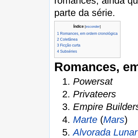
romances, ainda qu
parte da série.
Índice
[
esconder
]
1
Romances, em ordem cronológica
2
Coletânea
3
Ficção curta
4
Subséries
Romances, em
1.
Powersat
2.
Privateers
3.
Empire Builder
4.
Marte
(
Mars
)
5.
Alvorada Lunar