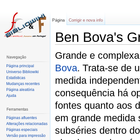
Página
Corrigir e nova info
Ben Bova's Gr
Grande e complex
Navegação
Bova
. Trata-se de 
Página principal
Universo Bibliowiki
medida independent
Estatísticas
Mudanças recentes
Página aleatória
consequência há opi
Ajuda
fontes quanto aos d
Ferramentas
em grande medida 
Páginas afluentes
Alterações relacionadas
subséries dentro d
Páginas especiais
Versão para impressão