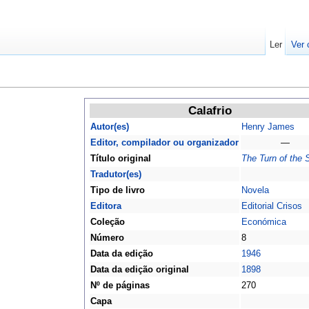
Ler
Ver 
Calafrio
Autor(es)
Henry James
Editor, compilador ou organizador
—
Título original
The Turn of the 
Tradutor(es)
Tipo de livro
Novela
Editora
Editorial Crisos
Coleção
Económica
Número
8
Data da edição
1946
Data da edição original
1898
Nº de páginas
270
Capa