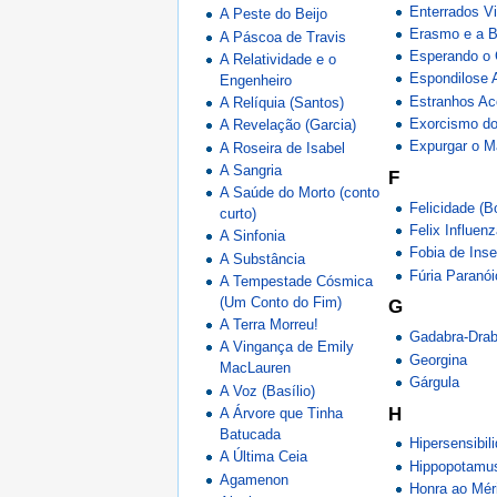
Enterrados V
A Peste do Beijo
Erasmo e a B
A Páscoa de Travis
Esperando o 
A Relatividade e o
Espondilose 
Engenheiro
Estranhos Ac
A Relíquia (Santos)
Exorcismo d
A Revelação (Garcia)
Expurgar o M
A Roseira de Isabel
A Sangria
F
A Saúde do Morto (conto
Felicidade (B
curto)
Felix Influen
A Sinfonia
Fobia de Inse
A Substância
Fúria Paranó
A Tempestade Cósmica
(Um Conto do Fim)
G
A Terra Morreu!
Gadabra-Drab
A Vingança de Emily
Georgina
MacLauren
Gárgula
A Voz (Basílio)
H
A Árvore que Tinha
Batucada
Hipersensibil
A Última Ceia
Hippopotamu
Agamenon
Honra ao Mér