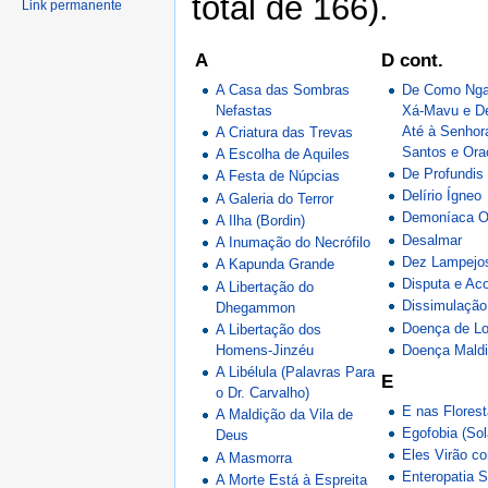
total de 166).
Link permanente
A
D cont.
A Casa das Sombras
De Como Nga 
Nefastas
Xá-Mavu e D
Até à Senho
A Criatura das Trevas
Santos e Ora
A Escolha de Aquiles
De Profundis
A Festa de Núpcias
Delírio Ígneo
A Galeria do Terror
Demoníaca 
A Ilha (Bordin)
Desalmar
A Inumação do Necrófilo
Dez Lampejo
A Kapunda Grande
Disputa e Ac
A Libertação do
Dissimulação
Dhegammon
Doença de Lo
A Libertação dos
Homens-Jinzéu
Doença Maldi
A Libélula (Palavras Para
E
o Dr. Carvalho)
E nas Flores
A Maldição da Vila de
Egofobia (Sol
Deus
Eles Virão c
A Masmorra
Enteropatia 
A Morte Está à Espreita