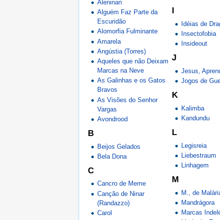
Aleninan
I
Alguém Faz Parte da
Escuridão
Idéias de Dr
Alomorfia Fulminante
Insectofobia
Amarela
Insideout
Angústia (Torres)
J
Aqueles que não Deixam
Marcas na Neve
Jesus, Apren
As Galinhas e os Gatos
Jogos de Gue
Bravos
K
As Visões do Senhor
Kalimba
Vargas
Kandundu
Avondrood
L
B
Legisreia
Beijos Gelados
Liebestraum
Bela Dona
Linhagem
C
M
Cancro de Meme
M., de Malári
Canção de Ninar
Mandrágora
(Randazzo)
Marcas Indel
Carol