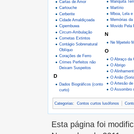
Mariquita T
Cartas de Amor
Martírio
Cartouche
Mboa, Lela e
Cerberite
Memórias da 
Cidade Amaldiçoada
Movido Pela
Cipembuwa
Circum-Ambulação
N
Cometas Extintos
Ne Mpetelo M
Contágio Sobrenatural
Oblíquo
O
Corações de Ferro
O Abraço da 
Crimes Perfeitos não
O Abrigo
Deixam Suspeitos
O Alinhament
D
O Anão (Sori
O Artesão de
Dados Biográficos (conto
O Assombro 
curto)
Categorias
:
Contos curtos lusófonos
Cont
Esta página foi modifi