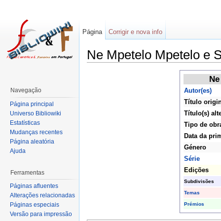
Página
Corrigir e nova info
Ne Mpetelo Mpetelo e 
Ne
Navegação
Autor(es)
Título origi
Página principal
Título(s) alt
Universo Bibliowiki
Estatísticas
Tipo de obr
Mudanças recentes
Data da pri
Página aleatória
Género
Ajuda
Série
Edições
Ferramentas
Subdivisões
Páginas afluentes
Temas
Alterações relacionadas
Prémios
Páginas especiais
Versão para impressão