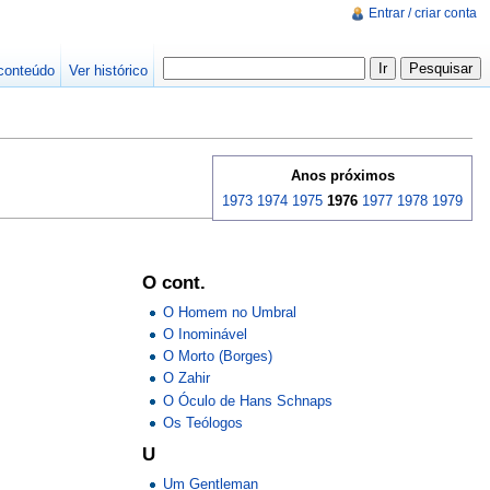
Entrar / criar conta
conteúdo
Ver histórico
Anos próximos
1973
1974
1975
1976
1977
1978
1979
O cont.
O Homem no Umbral
O Inominável
O Morto (Borges)
O Zahir
O Óculo de Hans Schnaps
Os Teólogos
U
Um Gentleman