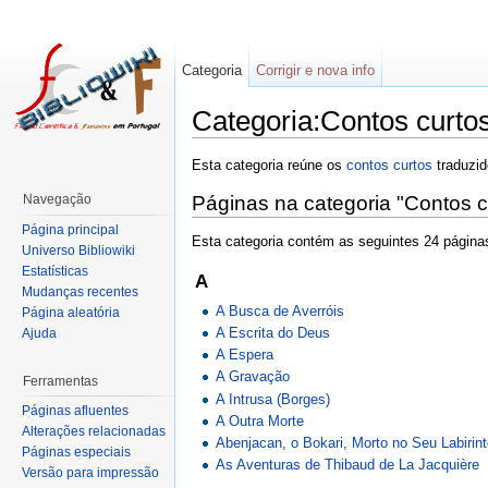
Categoria
Corrigir e nova info
Categoria:Contos curto
Esta categoria reúne os
contos curtos
traduzi
Navegação
Páginas na categoria "Contos c
Página principal
Esta categoria contém as seguintes 24 páginas
Universo Bibliowiki
Estatísticas
A
Mudanças recentes
A Busca de Averróis
Página aleatória
A Escrita do Deus
Ajuda
A Espera
A Gravação
Ferramentas
A Intrusa (Borges)
Páginas afluentes
A Outra Morte
Alterações relacionadas
Abenjacan, o Bokari, Morto no Seu Labirin
Páginas especiais
As Aventuras de Thibaud de La Jacquière
Versão para impressão