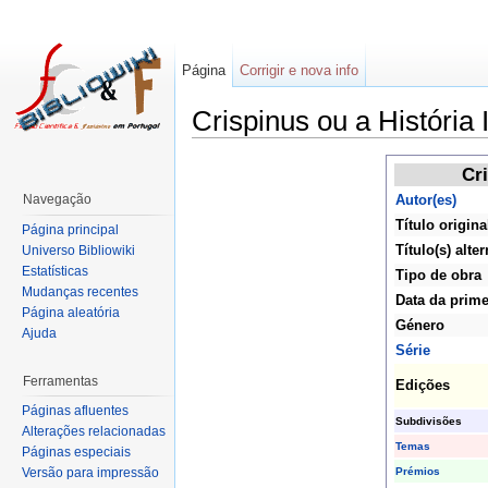
Página
Corrigir e nova info
Crispinus ou a História
Cr
Navegação
Autor(es)
Título origina
Página principal
Título(s) alter
Universo Bibliowiki
Estatísticas
Tipo de obra
Mudanças recentes
Data da prime
Página aleatória
Género
Ajuda
Série
Ferramentas
Edições
Páginas afluentes
Subdivisões
Alterações relacionadas
Temas
Páginas especiais
Prémios
Versão para impressão