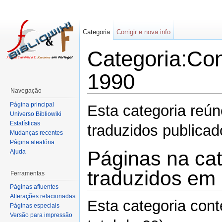
Categoria
Corrigir e nova info
Categoria:Con
1990
Navegação
Página principal
Esta categoria reú
Universo Bibliowiki
Estatísticas
traduzidos publica
Mudanças recentes
Página aleatória
Páginas na cat
Ajuda
traduzidos em
Ferramentas
Páginas afluentes
Alterações relacionadas
Esta categoria con
Páginas especiais
Versão para impressão