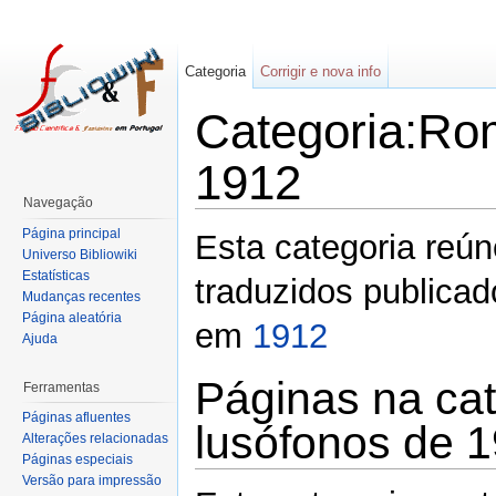
Categoria
Corrigir e nova info
Categoria:Ro
1912
Navegação
Página principal
Esta categoria reú
Universo Bibliowiki
Estatísticas
traduzidos publicado
Mudanças recentes
Página aleatória
em
1912
Ajuda
Páginas na ca
Ferramentas
Páginas afluentes
lusófonos de 
Alterações relacionadas
Páginas especiais
Versão para impressão