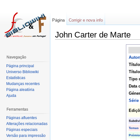
Página
Corrigir e nova info
John Carter de Marte
Navegação
Autor
Título
Página principal
Título
Universo Bibliowiki
Estatísticas
Tipo 
Mudanças recentes
Data 
Página aleatória
Géne
Ajuda
Série
Ferramentas
Ediçõ
Páginas afluentes
Subdiv
Alterações relacionadas
Temas
Páginas especiais
Prémio
Versão para impressão