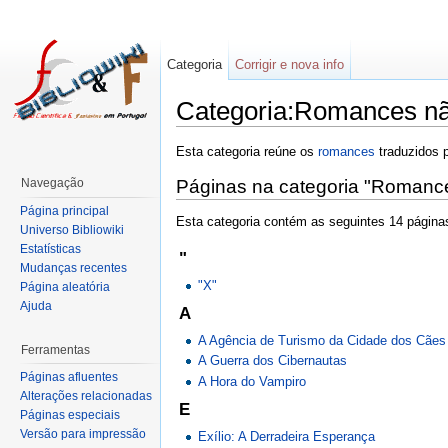
Categoria
Corrigir e nova info
Categoria:Romances nã
Esta categoria reúne os
romances
traduzidos p
Navegação
Páginas na categoria "Romanc
Página principal
Esta categoria contém as seguintes 14 páginas
Universo Bibliowiki
Estatísticas
"
Mudanças recentes
"X"
Página aleatória
Ajuda
A
A Agência de Turismo da Cidade dos Cães
Ferramentas
A Guerra dos Cibernautas
Páginas afluentes
A Hora do Vampiro
Alterações relacionadas
E
Páginas especiais
Versão para impressão
Exílio: A Derradeira Esperança