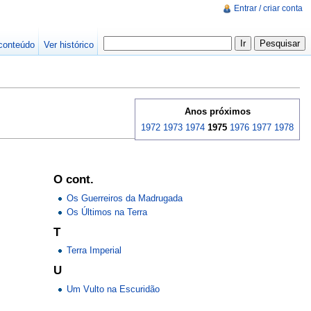
Entrar / criar conta
conteúdo
Ver histórico
Anos próximos
1972
1973
1974
1975
1976
1977
1978
O cont.
Os Guerreiros da Madrugada
Os Últimos na Terra
T
Terra Imperial
U
Um Vulto na Escuridão