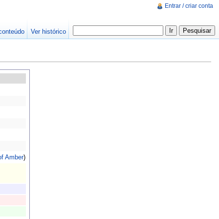
Entrar / criar conta
conteúdo
Ver histórico
of Amber
)