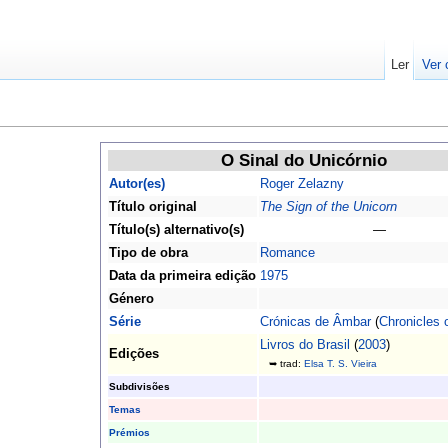
Ler
Ver 
O Sinal do Unicórnio
Autor(es)
Roger Zelazny
Título original
The Sign of the Unicorn
Título(s) alternativo(s)
—
Tipo de obra
Romance
Data da primeira edição
1975
Género
Série
Crónicas de Âmbar
(
Chronicles 
Livros do Brasil
(
2003
)
Edições
➥ trad:
Elsa T. S. Vieira
Subdivisões
Temas
Prémios