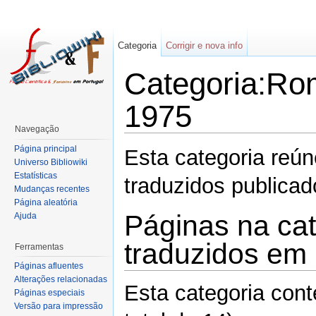
Categoria
Corrigir e nova info
Categoria:Ro
1975
Navegação
Página principal
Esta categoria reú
Universo Bibliowiki
Estatísticas
traduzidos publica
Mudanças recentes
Página aleatória
Páginas na ca
Ajuda
traduzidos em
Ferramentas
Páginas afluentes
Alterações relacionadas
Esta categoria con
Páginas especiais
Versão para impressão