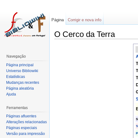
Página
Corrigir e nova info
O Cerco da Terra
Navegação
A
T
Página principal
T
Universo Bibliowiki
Estatísticas
T
Mudanças recentes
D
Página aleatória
G
Ajuda
S
Ferramentas
E
Páginas afluentes
S
Alterações relacionadas
T
Páginas especiais
P
Versão para impressão