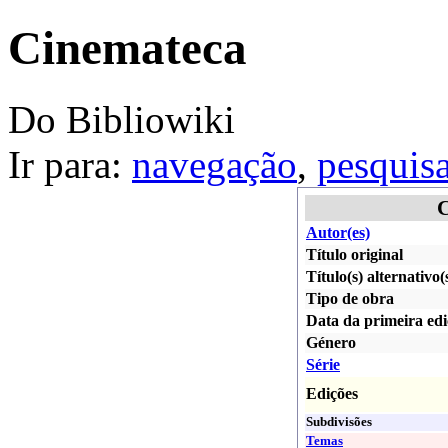
Cinemateca
Do Bibliowiki
Ir para:
navegação
,
pesquis
C
Autor(es)
Título original
Título(s) alternativo(
Tipo de obra
Data da primeira ed
Género
Série
Edições
Subdivisões
Temas