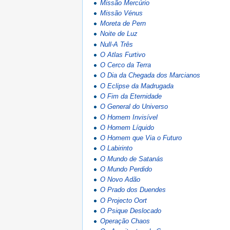
Missão Mercúrio
Missão Vénus
Moreta de Pern
Noite de Luz
Null-A Três
O Atlas Furtivo
O Cerco da Terra
O Dia da Chegada dos Marcianos
O Eclipse da Madrugada
O Fim da Eternidade
O General do Universo
O Homem Invisível
O Homem Líquido
O Homem que Via o Futuro
O Labirinto
O Mundo de Satanás
O Mundo Perdido
O Novo Adão
O Prado dos Duendes
O Projecto Oort
O Psique Deslocado
Operação Chaos