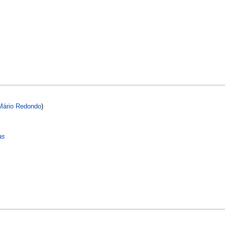
Mário Redondo
)
as