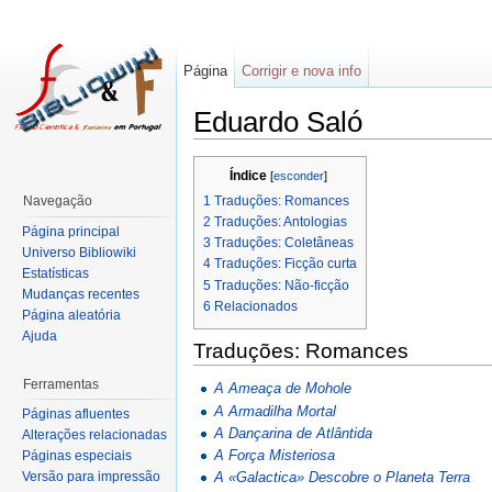
Página
Corrigir e nova info
Eduardo Saló
Índice
[
esconder
]
1
Traduções: Romances
Navegação
2
Traduções: Antologias
Página principal
3
Traduções: Coletâneas
Universo Bibliowiki
4
Traduções: Ficção curta
Estatísticas
5
Traduções: Não-ficção
Mudanças recentes
6
Relacionados
Página aleatória
Ajuda
Traduções: Romances
Ferramentas
A Ameaça de Mohole
A Armadilha Mortal
Páginas afluentes
A Dançarina de Atlântida
Alterações relacionadas
A Força Misteriosa
Páginas especiais
Versão para impressão
A «Galactica» Descobre o Planeta Terra