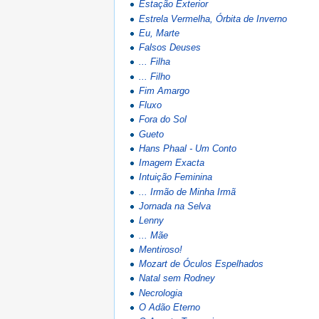
Estação Exterior
Estrela Vermelha, Órbita de Inverno
Eu, Marte
Falsos Deuses
... Filha
... Filho
Fim Amargo
Fluxo
Fora do Sol
Gueto
Hans Phaal - Um Conto
Imagem Exacta
Intuição Feminina
... Irmão de Minha Irmã
Jornada na Selva
Lenny
... Mãe
Mentiroso!
Mozart de Óculos Espelhados
Natal sem Rodney
Necrologia
O Adão Eterno