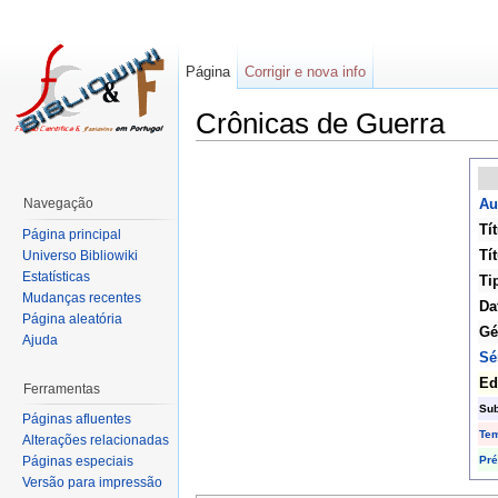
Página
Corrigir e nova info
Crônicas de Guerra
Navegação
Au
Tí
Página principal
Tít
Universo Bibliowiki
Estatísticas
Ti
Mudanças recentes
Da
Página aleatória
Gé
Ajuda
Sé
Ed
Ferramentas
Sub
Páginas afluentes
Te
Alterações relacionadas
Pr
Páginas especiais
Versão para impressão