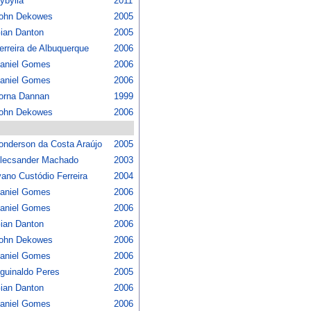
ybylla °°
2011
ohn Dekowes
2005
ian Danton
2005
erreira de Albuquerque
2006
aniel Gomes
2006
aniel Gomes
2006
orna Dannan
1999
ohn Dekowes
2006
onderson da Costa Araújo
2005
lecsander Machado
2003
vano Custódio Ferreira
2004
aniel Gomes
2006
aniel Gomes
2006
ian Danton
2006
ohn Dekowes
2006
aniel Gomes
2006
guinaldo Peres
2005
ian Danton
2006
aniel Gomes
2006