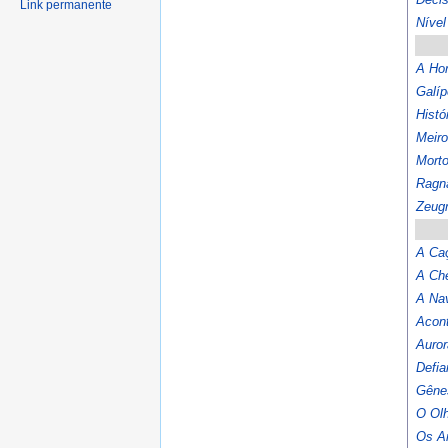
Link permanente
Nível
A Hor
Galíp
Hist
Meiro
Mort
Ragn
Zeug
A Caç
A Ch
A Na
Acon
Auro
Defia
Gêne
O Olh
Os A