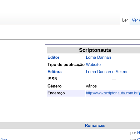
Ler
Ver 
Scriptonauta
Editor
Lorna Dannan
Tipo de publicação
Website
Editora
Lorna Dannan e Sekmet
ISSN
—
Género
vários
Endereço
http://www.scriptonauta.com.br/
Romances
a
por
H
sões
por
C