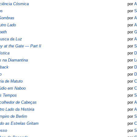
ciência Cósmica
por
A
os
por
S
Sombras
por
A
utro Lado
por
A
beth
por
G
usca da Luz
por
A
 at the Gate — Part II
por
S
ística
por
D
s na Diamantina
por
L
hback
por
D
o
por
D
ria de Matuto
por
C
lúdio em Naboo
por
C
s Tempos
por
S
colhedor de Cabeças
por
A
ro Lado da História
por
A
piro de Berlim
por
S
o as Estrelas Gritam
por
C
esso
por
S