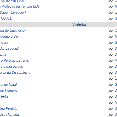
lhos do Passado
por
C
a Proteção da Tempestade
por
A
agor. Episódio I
por
E
.T.U.A.L.
por
G
Vinhetas
ria de Equinócio
por
C
ndendo a Ver
por
A
nauta
por
G
dor Espacial
por
D
rtar
por
D
 o Pó e as Estrelas
por
M
e o Inesperado
por
D
onia da Dissonância
por
D
por
Ê
ria de Natal
por
G
r de Homens
por
D
 Feliz
por
D
por
A
ria Perdida
por
D
reza Humana
por
D