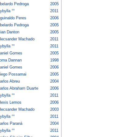
belardo Pedroga
2005
ybylla °°
2011
guinaldo Peres
2006
belardo Pedroga
2005
ian Danton
2005
lecsander Machado
2011
ybylla °°
2011
aniel Gomes
2005
orna Dannan
1998
aniel Gomes
2006
iego Possamai
2005
arlos Abreu
2004
arlos Abraham Duarte
2006
ybylla °°
2011
lexis Lemos
2006
lecsander Machado
2003
ybylla °°
2011
arlos Paraná
2004
ybylla °°
2011