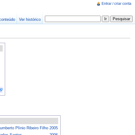
Entrar / criar conta
conteúdo
Ver histórico
umberto Plínio Ribeiro Filho
2005
arlos Santos
2006