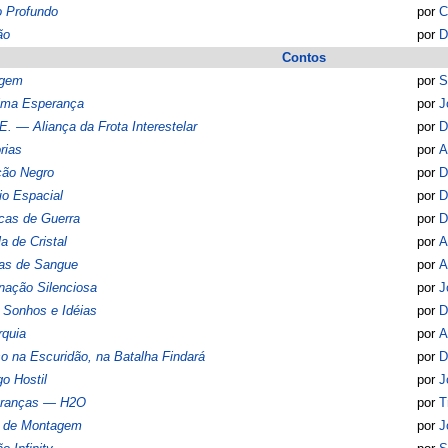
o Profundo
por
C
ão
por
D
Contos
igem
por
S
tima Esperança
por
J
.E. — Aliança da Frota Interestelar
por
D
rias
por
A
ção Negro
por
D
io Espacial
por
D
cas de Guerra
por
D
a de Cristal
por
A
das de Sangue
por
A
nação Silenciosa
por
J
 Sonhos e Idéias
por
D
rquia
por
A
o na Escuridão, na Batalha Findará
por
D
go Hostil
por
J
ranças — H2O
por
T
a de Montagem
por
J