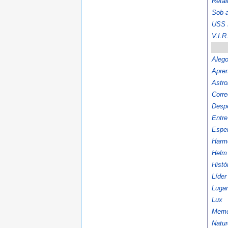
Reta
Sob 
USS D
V.I.R
Alego
Apre
Astro
Corre
Despe
Entre
Esper
Harm
Helm
Histó
Líde
Lugar
Lux
Memó
Natu