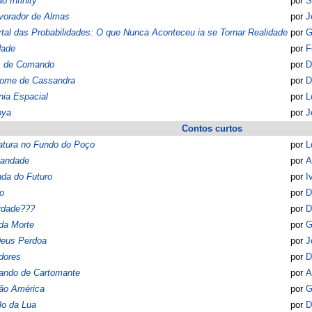
o Infinity
por
S
vorador de Almas
por
J
tal das Probabilidades: O que Nunca Aconteceu ia se Tornar Realidade
por
G
dade
por
F
s de Comando
por
D
rome de Cassandra
por
D
nia Espacial
por
L
pya
por
J
Contos curtos
atura no Fundo do Poço
por
L
mandade
por
A
da do Futuro
por
I
o
por
D
rdade???
por
D
da Morte
por
G
Deus Perdoa
por
J
dores
por
D
ando de Cartomante
por
A
ão América
por
G
lo da Lua
por
D