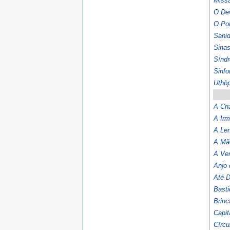
Missã
O De
O Por
Sani
Sina
Sínd
Sinfo
Uthò
A Cri
A Ir
A Len
A Mã
A Ve
Anjo 
Até 
Basti
Brinc
Capit
Círcu