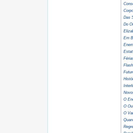
Cons
Corp
Das 
Do O
Eliza
Em B
Enemy
Estat
Féria
Flas
Futur
Histó
Inter
Novo
O En
O Out
O Vam
Quand
Regr