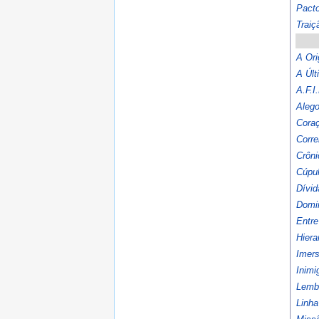
Pact
Traiç
A Or
A Úl
A.F.I
Alego
Cora
Corre
Crôni
Cúpul
Dívi
Domi
Entre
Hiera
Imers
Inimi
Lemb
Linh