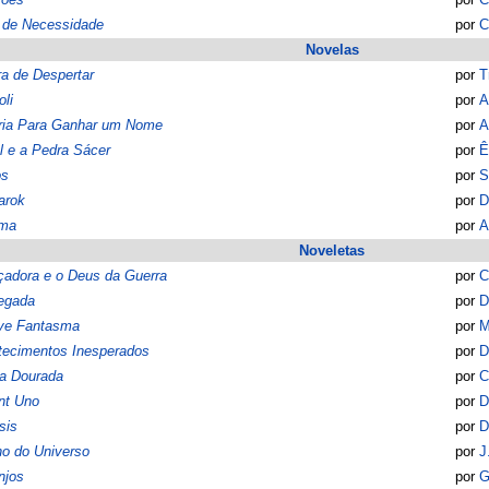
 de Necessidade
por
C
Novelas
a de Despertar
por
T
oli
por
A
ória Para Ganhar um Nome
por
A
l e a Pedra Sácer
por
Ê
os
por
S
arok
por
D
ma
por
A
Noveletas
adora e o Deus da Guerra
por
C
egada
por
D
ve Fantasma
por
M
tecimentos Inesperados
por
D
ra Dourada
por
C
nt Uno
por
D
sis
por
D
o do Universo
por
J
njos
por
G