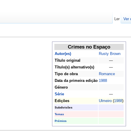
Ler
Ver 
Crimes no Espaço
Autor(es)
Rusty Brown
Título original
—
Título(s) alternativo(s)
—
Tipo de obra
Romance
Data da primeira edição
1988
Género
Série
—
Edições
Ulmeiro
(
1988
)
Subdivisões
Temas
Prémios