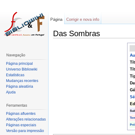
Página
Corrigir e nova info
Das Sombras
Navegação
Au
Tí
Página principal
Tít
Universo Bibliowiki
Estatísticas
Ti
Mudanças recentes
Da
Página aleatória
Gé
Ajuda
Sé
Ed
Ferramentas
Sub
Páginas afluentes
Te
Alterações relacionadas
Pr
Páginas especiais
Versão para impressão