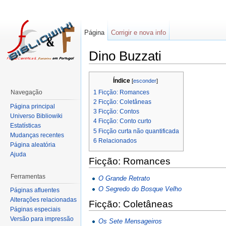
Página
Corrigir e nova info
Dino Buzzati
Índice
[
esconder
]
1
Ficção: Romances
Navegação
2
Ficção: Coletâneas
Página principal
3
Ficção: Contos
Universo Bibliowiki
4
Ficção: Conto curto
Estatísticas
5
Ficção curta não quantificada
Mudanças recentes
6
Relacionados
Página aleatória
Ajuda
Ficção: Romances
Ferramentas
O Grande Retrato
O Segredo do Bosque Velho
Páginas afluentes
Alterações relacionadas
Ficção: Coletâneas
Páginas especiais
Versão para impressão
Os Sete Mensageiros