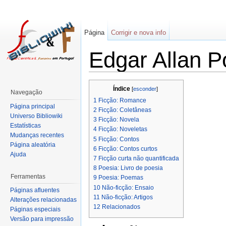
Página
Corrigir e nova info
Edgar Allan P
Índice
[
esconder
]
Navegação
1
Ficção: Romance
Página principal
2
Ficção: Coletâneas
Universo Bibliowiki
3
Ficção: Novela
Estatísticas
4
Ficção: Noveletas
Mudanças recentes
5
Ficção: Contos
Página aleatória
6
Ficção: Contos curtos
Ajuda
7
Ficção curta não quantificada
8
Poesia: Livro de poesia
Ferramentas
9
Poesia: Poemas
10
Não-ficção: Ensaio
Páginas afluentes
11
Não-ficção: Artigos
Alterações relacionadas
12
Relacionados
Páginas especiais
Versão para impressão