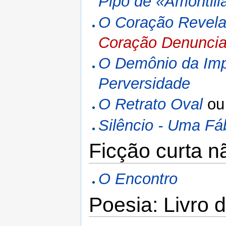
Pipo de «Amontill
O Coração Revela
Coração Denuncia
O Demônio da Imp
Perversidade
O Retrato Oval
o
Silêncio - Uma Fá
Ficção curta n
O Encontro
Poesia: Livro 