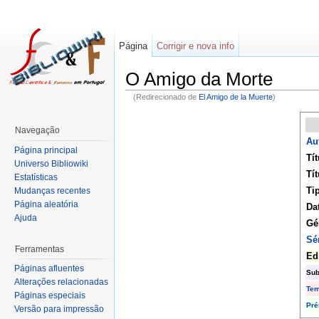
Página
Corrigir e nova info
O Amigo da Morte
(Redirecionado de
El Amigo de la Muerte
)
Navegação
Au
Página principal
Tít
Universo Bibliowiki
Tít
Estatísticas
Ti
Mudanças recentes
Página aleatória
Da
Ajuda
Gé
Sé
Ferramentas
Ed
Páginas afluentes
Sub
Alterações relacionadas
Te
Páginas especiais
Pré
Versão para impressão