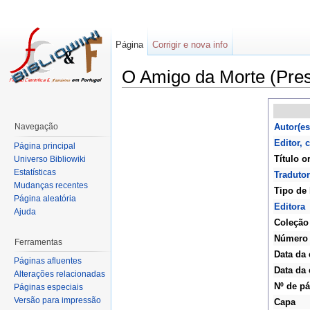
Página
Corrigir e nova info
O Amigo da Morte (Pre
Navegação
Autor(es
Editor,
Página principal
Título o
Universo Bibliowiki
Estatísticas
Tradutor
Mudanças recentes
Tipo de 
Página aleatória
Editora
Ajuda
Coleção
Número
Ferramentas
Data da 
Páginas afluentes
Data da 
Alterações relacionadas
Nº de p
Páginas especiais
Versão para impressão
Capa