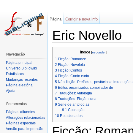
Página
Corrigir e nova info
Eric Novello
Índice
[
esconder
]
Navegação
1
Ficção: Romance
Página principal
2
Ficção: Noveleta
Universo Bibliowiki
3
Ficção: Contos
Estatísticas
4
Ficção: Conto curto
Mudanças recentes
5
Não-ficção: Prefácios, posfácios e introduções
Página aleatória
6
Editor, organizador, compilador de
Ajuda
7
Traduções: Antologia
8
Traduções: Ficção curta
Ferramentas
9
Série de antologias
9.1
Cocriação
Páginas afluentes
10
Relacionados
Alterações relacionadas
Páginas especiais
Ficção: Roma
Versão para impressão