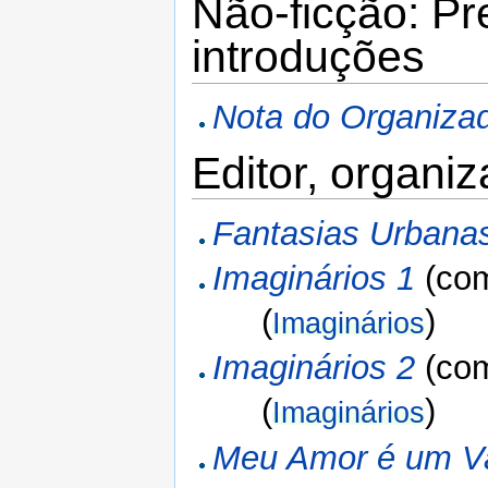
Não-ficção: Pr
introduções
Nota do Organiza
Editor, organi
Fantasias Urbana
Imaginários 1
(co
(
)
Imaginários
Imaginários 2
(co
(
)
Imaginários
Meu Amor é um V