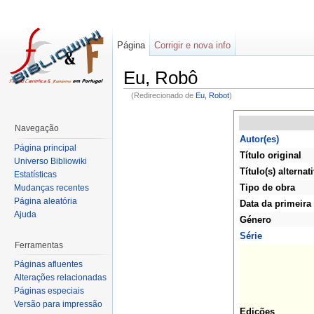
Página
Corrigir e nova info
Eu, Robô
(Redirecionado de
Eu, Robot
)
Navegação
Autor(es)
Página principal
Título original
Universo Bibliowiki
Título(s) alternat
Estatísticas
Tipo de obra
Mudanças recentes
Página aleatória
Data da primeira
Ajuda
Género
Série
Ferramentas
Páginas afluentes
Alterações relacionadas
Páginas especiais
Versão para impressão
Edições