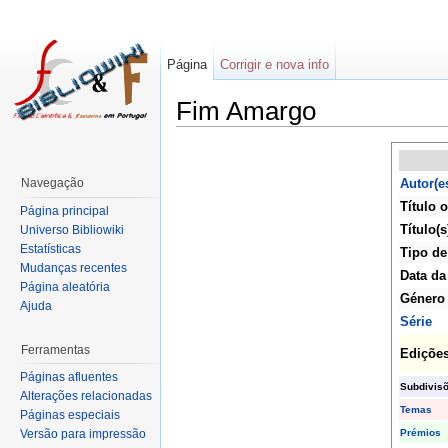
Página
Corrigir e nova info
Fim Amargo
Navegação
Autor(e
Título o
Página principal
Título(s
Universo Bibliowiki
Estatísticas
Tipo de
Mudanças recentes
Data da
Página aleatória
Género
Ajuda
Série
Ferramentas
Ediçõe
Páginas afluentes
Subdivis
Alterações relacionadas
Temas
Páginas especiais
Prémios
Versão para impressão