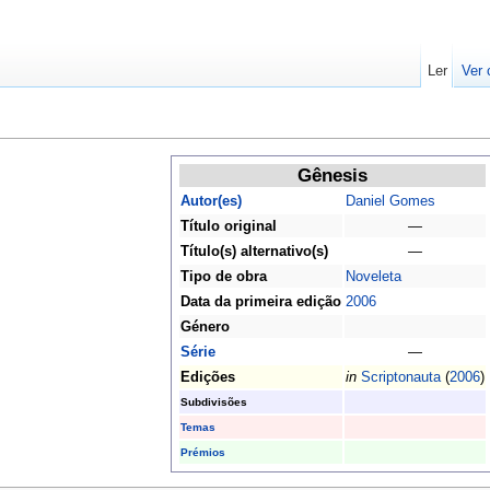
Ler
Ver 
Gênesis
Autor(es)
Daniel Gomes
Título original
—
Título(s) alternativo(s)
—
Tipo de obra
Noveleta
Data da primeira edição
2006
Género
Série
—
Edições
in
Scriptonauta
(
2006
)
Subdivisões
Temas
Prémios