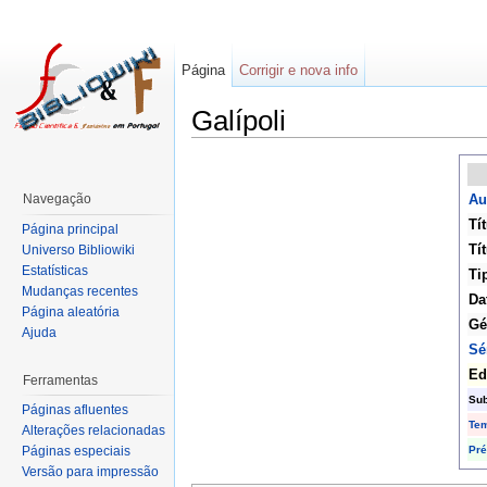
Página
Corrigir e nova info
Galípoli
Navegação
Au
Tí
Página principal
Tít
Universo Bibliowiki
Estatísticas
Ti
Mudanças recentes
Da
Página aleatória
Gé
Ajuda
Sé
Ed
Ferramentas
Sub
Páginas afluentes
Te
Alterações relacionadas
Pr
Páginas especiais
Versão para impressão