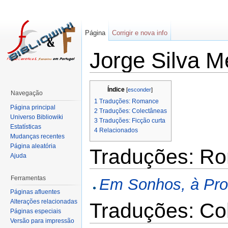
Página
Corrigir e nova info
Jorge Silva M
Índice
[
esconder
]
Navegação
1
Traduções: Romance
Página principal
2
Traduções: Colectâneas
Universo Bibliowiki
3
Traduções: Ficção curta
Estatísticas
4
Relacionados
Mudanças recentes
Página aleatória
Traduções: R
Ajuda
Ferramentas
Em Sonhos, à Pro
Páginas afluentes
Alterações relacionadas
Traduções: Co
Páginas especiais
Versão para impressão