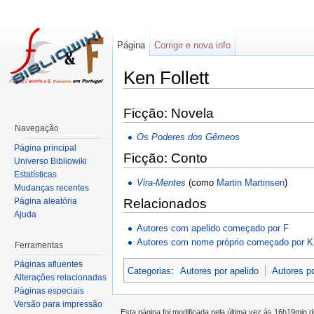
Página
Corrigir e nova info
Ken Follett
Ficção: Novela
Navegação
Os Poderes dos Gêmeos
Página principal
Ficção: Conto
Universo Bibliowiki
Estatísticas
Vira-Mentes
(como
Martin Martinsen
)
Mudanças recentes
Página aleatória
Relacionados
Ajuda
Autores com apelido começado por F
Autores com nome próprio começado por K
Ferramentas
Páginas afluentes
Categorias
:
Autores por apelido
Autores p
Alterações relacionadas
Páginas especiais
Versão para impressão
Esta página foi modificada pela última vez às 16h19min 