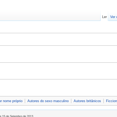
Ler
Ver 
or nome próprio
Autores do sexo masculino
Autores britânicos
Ficcion
de 15 de Setembro de 2013.