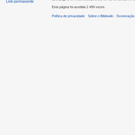
Link permanente
Esta página foi acedida 2 499 vezes.
Política de privacidade
Sobre o Bibliowiki
Exoneração 