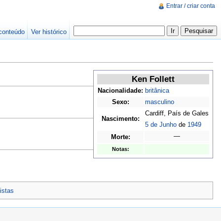
Entrar / criar conta
conteúdo
Ver histórico
Ken Follett
Nacionalidade:
britânica
Sexo:
masculino
Cardiff, País de Gales
Nascimento:
5 de Junho
de
1949
—
Morte:
Notas:
istas