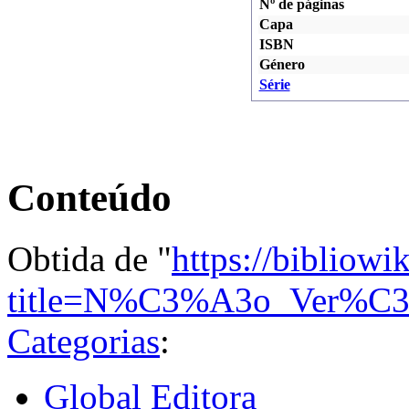
Nº de páginas
Capa
ISBN
Género
Série
Conteúdo
Obtida de "
https://bibliowi
title=N%C3%A3o_Ver%C3
Categorias
:
Global Editora