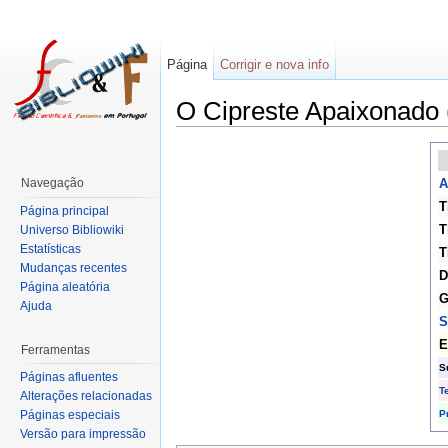
Página
Corrigir e nova info
O Cipreste Apaixonado 
Navegação
A
T
Página principal
T
Universo Bibliowiki
Estatísticas
T
Mudanças recentes
D
Página aleatória
G
Ajuda
S
E
Ferramentas
S
Páginas afluentes
T
Alterações relacionadas
P
Páginas especiais
Versão para impressão