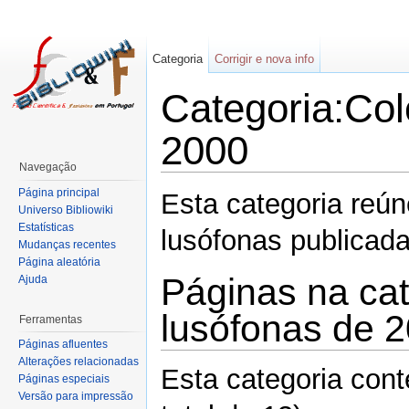
Categoria
Corrigir e nova info
Categoria:Col
2000
Navegação
Página principal
Esta categoria reú
Universo Bibliowiki
Estatísticas
lusófonas publica
Mudanças recentes
Página aleatória
Páginas na ca
Ajuda
lusófonas de 
Ferramentas
Páginas afluentes
Alterações relacionadas
Esta categoria con
Páginas especiais
Versão para impressão