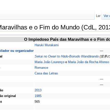
Ler
Ver 
aravilhas e o Fim do Mundo (CdL, 201
O Impiedoso País das Maravilhas e o Fim 
Haruki Murakami
ilador ou organizador
—
al
Sekai no Owari to Hādo-Boirudo Wandārando
(世界
Maria João Lourenço
e
Maria João da Rocha Afonso
o
Romance
Casa das Letras
—
—
ão
2013
ão original
1985
as
565