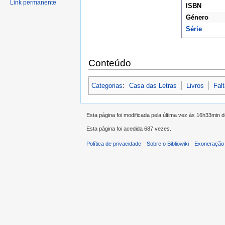
Link permanente
ISBN
Género
Série
Conteúdo
Categorias
:
Casa das Letras
Livros
Fal
Esta página foi modificada pela última vez às 16h33min 
Esta página foi acedida 687 vezes.
Política de privacidade
Sobre o Bibliowiki
Exoneração 