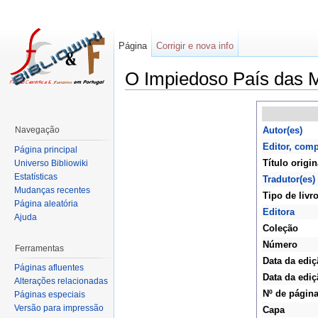
Página
Corrigir e nova info
O Impiedoso País das M
Navegação
Autor(es)
Editor, comp
Página principal
Título origin
Universo Bibliowiki
Estatísticas
Tradutor(es)
Mudanças recentes
Tipo de livr
Página aleatória
Editora
Ajuda
Coleção
Número
Ferramentas
Data da ediç
Páginas afluentes
Data da ediç
Alterações relacionadas
Nº de págin
Páginas especiais
Versão para impressão
Capa