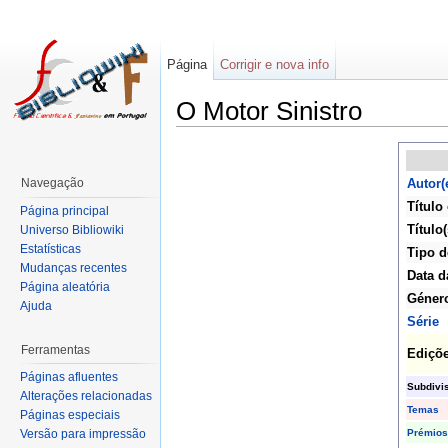
Página
Corrigir e nova info
O Motor Sinistro
Navegação
Autor(
Título 
Página principal
Título(
Universo Bibliowiki
Estatísticas
Tipo d
Mudanças recentes
Data d
Página aleatória
Géner
Ajuda
Série
Ferramentas
Ediçõ
Páginas afluentes
Subdivi
Alterações relacionadas
Temas
Páginas especiais
Prémios
Versão para impressão