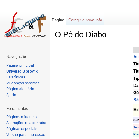
Página
Corrigir e nova info
O Pé do Diabo
Navegação
Au
Tít
Página principal
Tít
Universo Bibliowiki
Estatísticas
Ti
Mudanças recentes
Da
Página aleatória
Gé
Ajuda
Sé
Ferramentas
Ed
Páginas afluentes
Sub
Alterações relacionadas
Te
Páginas especiais
Pré
Versão para impressão