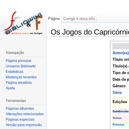
Página
Corrigir e nova info
Os Jogos do Capricórni
Navegação
Autor(es)
Título or
Página principal
Título(s) 
Universo Bibliowiki
Estatísticas
Tipo de 
Mudanças recentes
Data da 
Página aleatória
Género
Ajuda
Série
Ferramentas
Edições
Páginas afluentes
Subdivisõe
Alterações relacionadas
Temas
Páginas especiais
Prémios
Versão para impressão