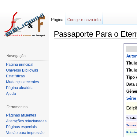
Página
Corrigir e nova info
Passaporte Para o Eter
Navegação
Autor
Título
Página principal
Título
Universo Bibliowiki
Estatísticas
Tipo 
Mudanças recentes
Data 
Página aleatória
Géne
Ajuda
Série
Ferramentas
Ediç
Páginas afluentes
Subdiv
Alterações relacionadas
Temas
Páginas especiais
Prémio
Versão para impressão