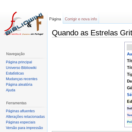
Página
Corrigir e nova info
Quando as Estrelas Gri
Navegação
Au
Tí
Página principal
Tít
Universo Bibliowiki
Estatísticas
Ti
Mudanças recentes
Da
Página aleatória
Gé
Ajuda
Sé
Ed
Ferramentas
Sub
Páginas afluentes
Te
Alterações relacionadas
Pr
Páginas especiais
Versão para impressão