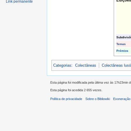
Edições
Link permanente
Subdivisõ
Temas
Prémios
Categorias
:
Colectâneas
Colectâneas lus
Esta página foi modificada pela última vez às 17h23min 
Esta página foi acedida 2 655 vezes.
Política de privacidade
Sobre o Bibliowiki
Exoneração 