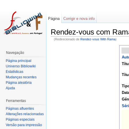
Página
Corrigir e nova info
Rendez-vous com Ram
(Redirecionado de
Rendez-vous With Rama
)
Navegação
Auto
Página principal
Títu
Universo Bibliowiki
Estatísticas
Títu
Mudanças recentes
Página aleatória
Tip
Ajuda
Dat
Gén
Ferramentas
Sér
Páginas afluentes
Alterações relacionadas
Páginas especiais
Versão para impressão