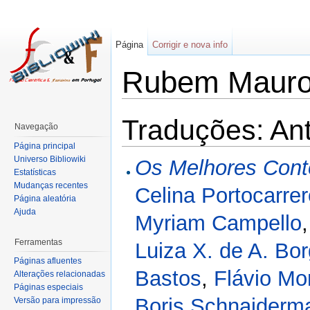
Página
Corrigir e nova info
Rubem Mauro
Traduções: Ant
Navegação
Página principal
Universo Bibliowiki
Os Melhores Cont
Estatísticas
Mudanças recentes
Celina Portocarre
Página aleatória
Ajuda
Myriam Campello
Ferramentas
Luiza X. de A. Bo
Páginas afluentes
Bastos
,
Flávio Mo
Alterações relacionadas
Páginas especiais
Boris Schnaiderm
Versão para impressão