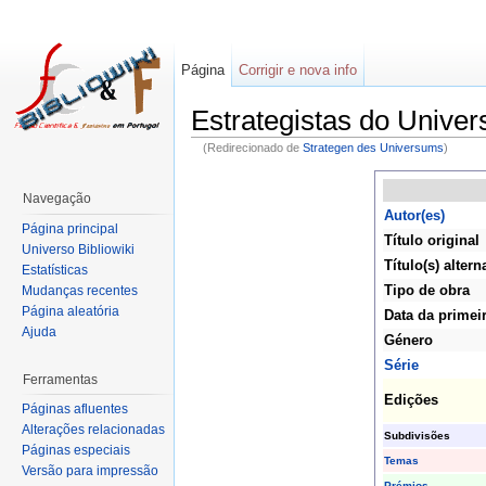
Página
Corrigir e nova info
Estrategistas do Univer
(Redirecionado de
Strategen des Universums
)
Navegação
Autor(es)
Página principal
Título original
Universo Bibliowiki
Título(s) altern
Estatísticas
Tipo de obra
Mudanças recentes
Página aleatória
Data da primei
Ajuda
Género
Série
Ferramentas
Edições
Páginas afluentes
Alterações relacionadas
Subdivisões
Páginas especiais
Temas
Versão para impressão
Prémios