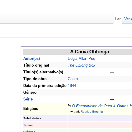
Ler
Ver 
A Caixa Oblonga
Autor(es)
Edgar Allan Poe
Título original
The Oblong Box
Título(s) alternativo(s)
—
Tipo de obra
Conto
Data da primeira edição
1844
Género
Série
—
in
O Escaravelho de Ouro & Outras Hi
Edições
➥ trad:
Rodrigo Breunig
Subdivisões
Temas
Prémios