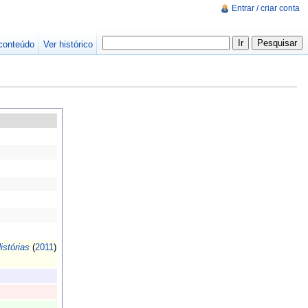
Entrar / criar conta
conteúdo
Ver histórico
stórias
(
2011
)