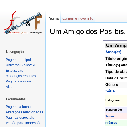
Página
Corrigir e nova info
Um Amigo dos Pos-bis. 
Um Amigo
Navegação
Autor(es)
Título origi
Página principal
Título(s) alt
Universo Bibliowiki
Estatísticas
Tipo de obr
Mudanças recentes
Data da pri
Página aleatória
Género
Ajuda
Série
Ferramentas
Edições
Páginas afluentes
Subdivisões
Alterações relacionadas
Temas
Páginas especiais
Prémios
Versão para impressão