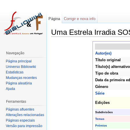
Página
Corrigir e nova info
Uma Estrela Irradia SO
Navegação
Autor(es)
Título original
Página principal
Título(s) alternativo
Universo Bibliowiki
Estatísticas
Tipo de obra
Mudanças recentes
Data da primeira e
Página aleatória
Género
Ajuda
Série
Ferramentas
Edições
Páginas afluentes
Subdivisões
Alterações relacionadas
Temas
Páginas especiais
Prémios
Versão para impressão