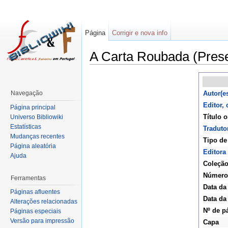
Página
Corrigir e nova info
A Carta Roubada (Pres
Navegação
Autor(e
Editor,
Página principal
Título o
Universo Bibliowiki
Estatísticas
Tradutor
Mudanças recentes
Tipo de 
Página aleatória
Editora
Ajuda
Coleçã
Número
Ferramentas
Data da
Páginas afluentes
Data da
Alterações relacionadas
Nº de p
Páginas especiais
Versão para impressão
Capa